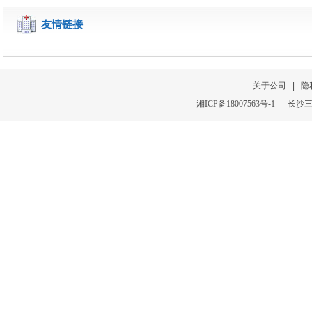
友情链接
关于公司
|
隐
湘
ICP
备
18007563号-1
长沙三