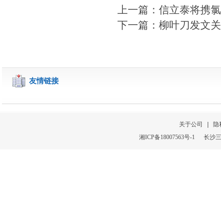
上一篇：信立泰将携氯
下一篇：柳叶刀发文关
友情链接
关于公司
|
隐
湘
ICP
备
18007563号-1
长沙三