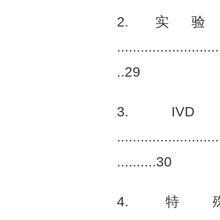
2. 
..........................
..29
3. 
..........................
..........30
4. 