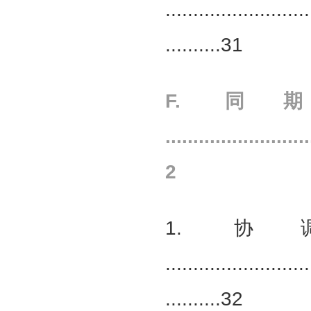
..........................
..........31
F. 
.........................
2
1. 
..........................
..........32