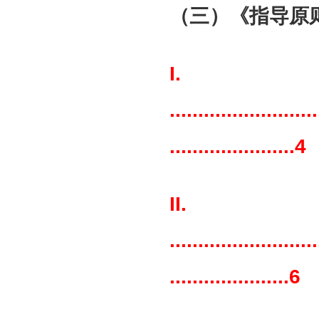
（三）《指导原
I
..........................
......................4
I
..........................
.....................6