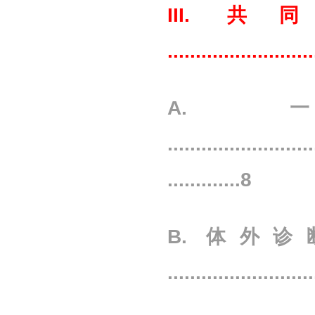
III.
.........................
A.
..........................
.............8
B. 体外
.........................