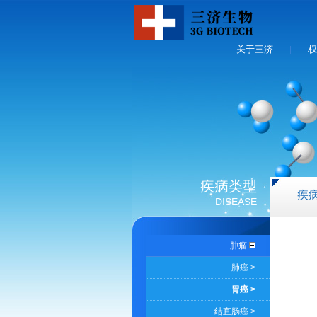
关于三济
权
|
疾病类型
疾
DISEASE
肿瘤
肺癌 >
胃癌 >
结直肠癌 >