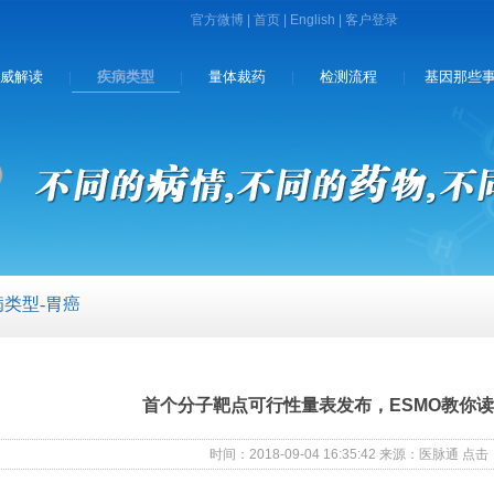
官方微博
|
首页
|
English
|
威解读
疾病类型
量体裁药
检测流程
基因那些
|
|
|
|
病类型-胃癌
首个分子靶点可行性量表发布，ESMO教你读
时间：2018-09-04 16:35:42 来源：医脉通 点击