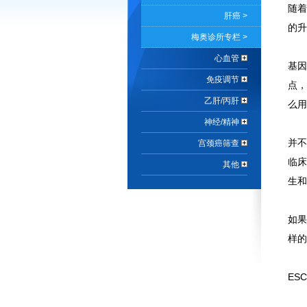
随着
肝癌 >
的升
梅奥诊所专栏 >
心血管
基因
免疫调节
点，
乙肝/丙肝
么
神经/精神
并不
宫颈癌筛查
临床
其他
生和
如果
样的
ES