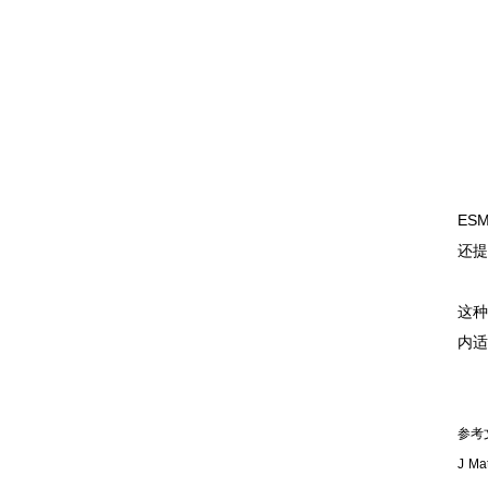
ES
还
这种
内适
参考
J Mat