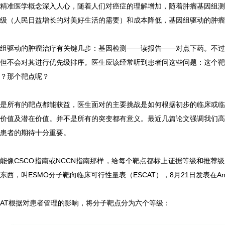
精准医学概念深入人心，随着人们对癌症的理解增加，随着肿瘤基因组测
级（人民日益增长的对美好生活的需要）和成本降低，基因组驱动的肿瘤
组驱动的肿瘤治疗有关键几步：基因检测——读报告——对点下药。不过
但不会对其进行优先级排序。医生应该经常听到患者问这些问题：这个靶
用？那个靶点呢？
是所有的靶点都能获益，医生面对的主要挑战是如何根据初步的临床或临
价值及潜在价值。并不是所有的突变都有意义。最近几篇论文强调我们高
患者的期待十分重要。
能像CSCO指南或NCCN指南那样，给每个靶点都标上证据等级和推荐级
东西，叫ESMO分子靶向临床可行性量表（ESCAT），8月21日发表在Annals 
CAT根据对患者管理的影响，将分子靶点分为六个等级：