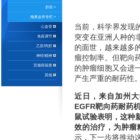
肝癌 >
梅奥诊所专栏 >
当前，科学界发现的
心血管
突变在亚洲人种的非
免疫调节
的面世，越来越多
乙肝/丙肝
神经/精神
瘤控制率。但靶向
宫颈癌筛查
的肿瘤细胞又会进
其他
产生严重的耐药性
近日，来自加州大
EGFR靶向药耐药
鼠试验表明，这种新
效的治疗，为肿瘤
示，下一步将推动这