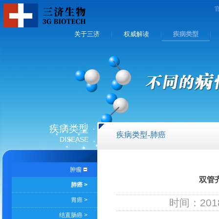
关于三济
权威解读
疾病类型
|
|
|
疾病类型
疾病类型-肺癌
DISEASE
肿瘤
双管齐
肺癌 >
胃癌 >
时间：2018
结直肠癌 >