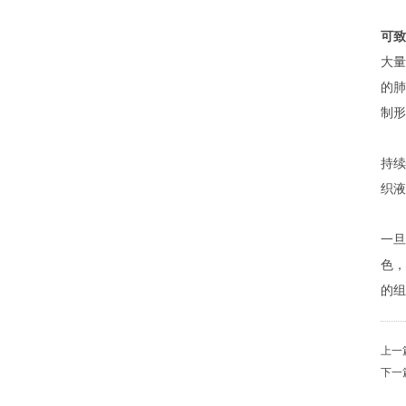
可致
大量
的肺
制形
持续
织
一旦
色，
的组
上一
下一