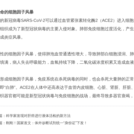
命的细胞因子风暴
的新冠病毒SARS-CoV-2可以通过血管紧张素转化酶2（ACE2）进入细
组织成为了新型冠状病毒的主要入侵对象。肺部免疫细胞过度活化，产生
成炎症风暴。
性的细胞因子风暴，使得肺泡血管通透性增大，导致肺部白细胞浸润、肺
液填满，病人失去呼吸能力，血氧持续下降，二氧化碳浓度积累又造成血液
形成细胞因子风暴，免疫系统在杀死病毒的同时，也会杀死大量肺的正常
即“白肺”。ACE2在人体中还高表达于血管内皮细胞、心脏、肾脏、肝脏
织器官都可能是新型冠状病毒与免疫细胞的战场，最终导致多器官衰竭，
篇：科学家发现对肝癌进行液体活检的新方法
篇：刚刚！国家发文：体外诊断试剂统一“身份证”下发！