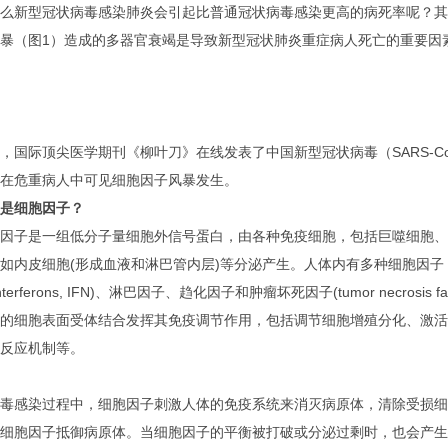
么新型冠状病毒感染肺炎会引起比普通冠状病毒感染更高的病死率呢？其
暴（图1）造成的多器官衰竭是导致新型冠状肺炎重症病人死亡的重要因
，国际顶尖医学期刊《柳叶刀》在线发表了中国新型冠状病毒（SARS-C
在危重病人中可见细胞因子风暴发生。
是细胞因子？
因子是一组低分子量细胞外信号蛋白，由各种免疫细胞，包括巨噬细胞、
如内皮细胞(形成血液和淋巴管内层)等分泌产生。人体内有多种细胞因子，包括白介素(
nterferons, IFN)、淋巴因子、趋化因子和肿瘤坏死因子(tumor necrosis
的细胞表面受体结合发挥其免疫调节作用，包括调节细胞增殖分化、激活
反应机制等。
病毒感染过程中，细胞因子刺激人体的免疫系统来消灭病原体，清除受损细
细胞因子抵御病原体。当细胞因子的平衡被打破或分泌过剩时，也会产生