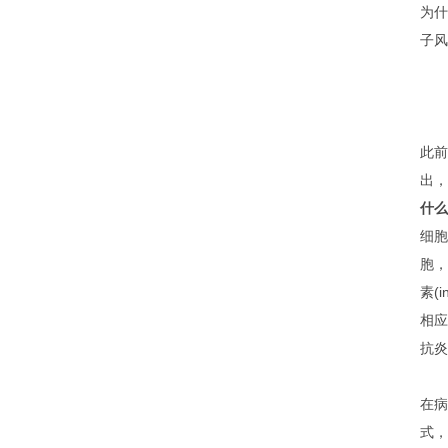
为什
子风
此前
出，
什么
细胞
胞，
素(i
相应
抗炎
在
式，