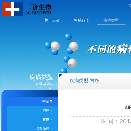
关于三济
权威解读
疾病类型
|
|
|
疾病类型
疾病类型-胃癌
DISEASE
肿瘤
s
肺癌 >
胃癌 >
时间：2013
结直肠癌 >