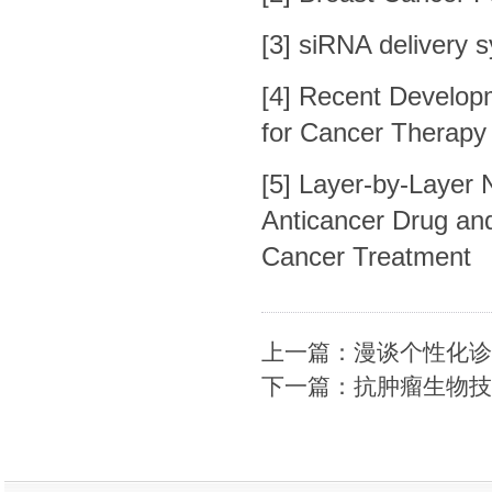
[3]
siRNA delivery s
[4]
Recent Developm
for Cancer Therapy
[5]
Layer-by-Layer N
Anticancer Drug and
Cancer Treatment
上一篇：漫谈个性化诊
下一篇：抗肿瘤生物技