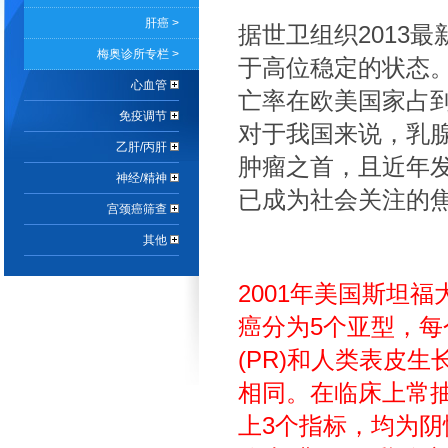
肝癌 >
据世卫组织2013
梅奥诊所专栏 >
于高位稳定的状态。
心血管
亡率在欧美国家占到
免疫调节
对于我国来说，乳
乙肝/丙肝
肿瘤之首，且近年
神经/精神
已成为社会关注的
宫颈癌筛查
其他
2001年美国斯坦福
癌分为5个亚型，每
(PR)和人类表皮生
相同。在临床上常
上3个指标，均为阴性