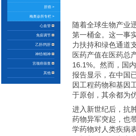
肝癌 >
梅奥诊所专栏 >
随着全球生物产业
心血管
第一桶金。这一事
免疫调节
力扶持和绿色通道
乙肝/丙肝
医药产值在医药总产值
神经/精神
16.1%。然而，
宫颈癌筛查
其他
报告显示，在中国已
因工程药物和基因工
于原创，其余都为
进入新世纪后，抗
药物异军突起，也
学药物对人类疾病