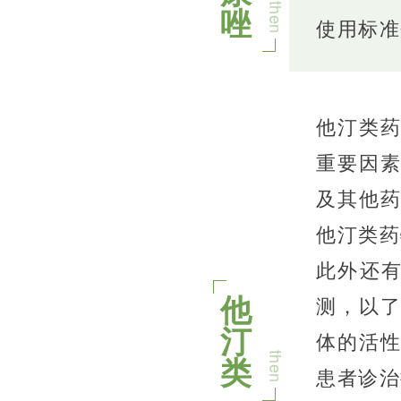
唑
then
使用标准
他汀类
重要因
及其他
他汀类药
此外还
他
测，以
汀
体的活
类
then
患者诊治