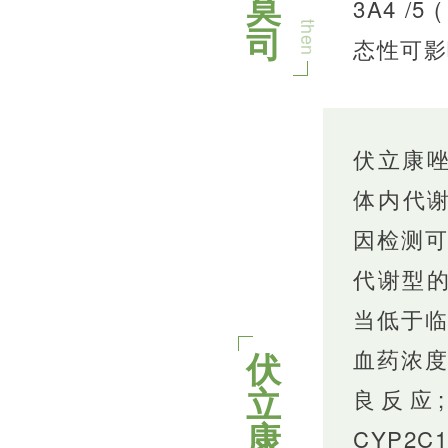
莫
3A4 /5
司
then
态性可影
伏立康唑
体内代谢
因检测
代谢型的
当低于
血药浓
伏
立
良反应
康
CYP2