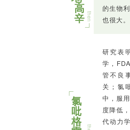
高
的生物
辛
then
也很大。
研究表明
学，FD
管不良事
关；氯吡
中，服
氯
吡
度降低
格
代动力学
then