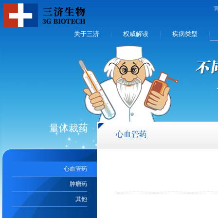
关于三济
权威解读
疾病类型
|
|
|
量体裁药
心血管药
心血管药
肿瘤药
其他