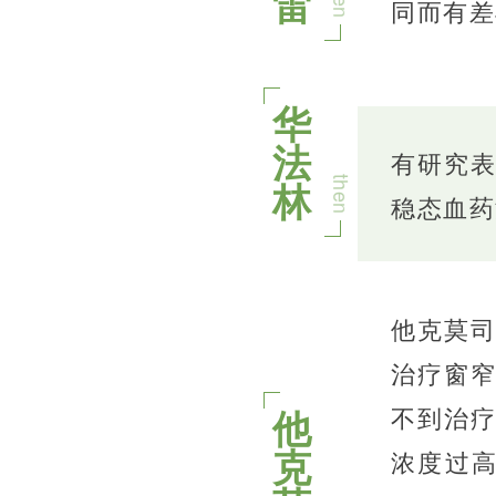
雷
同而有差
华
法
有研究表
林
then
稳态血药
他克莫
治疗窗
不到治
他
克
浓度过高