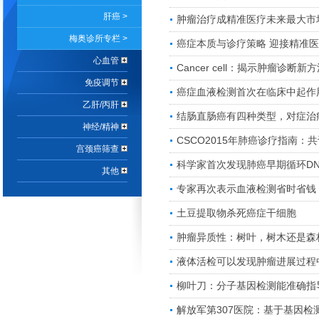
肝癌 >
肿瘤治疗成精准医疗未来最大市
梅奥诊所专栏 >
癌症本质与诊疗策略 迎接精准
心血管
Cancer cell：揭示肿瘤诊断
免疫调节
癌症血液检测首次在临床中起作
乙肝/丙肝
结肠直肠癌有四种类型，对症治
神经/精神
CSCO2015年肺癌诊疗指南：
宫颈癌筛查
科学家首次发现肺癌早期循环DN
其他
专家再次表示血液检测省时省钱
土豆提取物杀死癌症干细胞
肿瘤异质性：树叶，树木还是森
液体活检可以发现肿瘤进展过程
柳叶刀：分子基因检测能准确指
解放军第307医院：基于基因