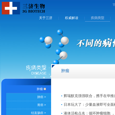
关于三济
权威解读
疾病类型
|
|
|
疾病类型
肿瘤
DISEASE
肿瘤
辉瑞默克强强联合，携手在华推
肺癌 >
日本玩大了：少量血液即可全面
胃癌 >
结直肠癌 >
液体活检点名：循环肿瘤细胞 ，