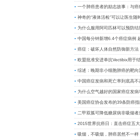
一个肺癌患者的励志故事：与癌
神奇的“液体活检”可以让医生随
为什么服用阿司匹林可以预防结
中国每分钟新增6.4个癌症病例 
癌症：破坏人体自然防御新方法
欧盟批准安进单抗Vectibix用
综述：晚期非小细胞肺癌的靶向
中国癌症发病和死亡率到底高不
为什么空气越好的国家癌症发病
美国癌症协会发布的39条防癌指
二甲双胍可降低糖尿病非吸烟者
2015世界抗癌日：直击癌症五
吸烟，不吸烟，肺癌居然不一样