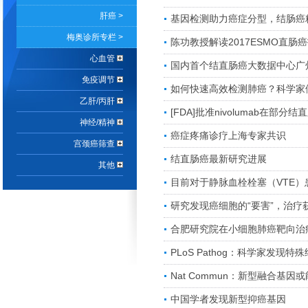
肝癌 >
基因检测助力癌症分型，结肠癌
梅奥诊所专栏 >
陈功教授解读2017ESMO直肠
心血管
国内首个结直肠癌大数据中心广
免疫调节
如何快速高效检测肺癌？科学家
乙肝/丙肝
[FDA]批准nivolumab在部
神经/精神
癌症疼痛诊疗上海专家共识
宫颈癌筛查
结直肠癌最新研究进展
其他
目前对于静脉血栓栓塞（VTE
研究发现癌细胞的“要害”，治疗
合肥研究院在小细胞肺癌靶向治
PLoS Pathog：科学家发
Nat Commun：新型融合基
中国学者发现新型抑癌基因