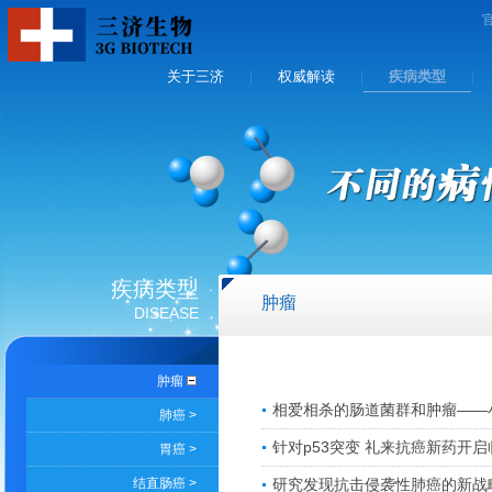
关于三济
权威解读
疾病类型
|
|
|
疾病类型
肿瘤
DISEASE
肿瘤
相爱相杀的肠道菌群和肿瘤——
肺癌 >
针对p53突变 礼来抗癌新药开
胃癌 >
结直肠癌 >
研究发现抗击侵袭性肺癌的新战